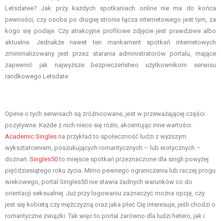
Letsdatee? Jak przy każdych spotkaniach online nie ma do końca
pewności, czy osoba po drugiej stronie łącza internetowego jest tym, za
kogo się podaje. Czy atrakcyjne profilowe zdjęcie jest prawdziwe albo
aktualne. Jednakże nawet ten mankament spotkań internetowych
zminimalizowany jest przez starania administratorów portalu, mające
zapewnić jak najwyższe bezpieczeństwo użytkownikom serwisu
randkowego Letsdate.
Opinie o tych serwisach są zróżnicowane, jest w przeważającej części
pozytywne. Każde z nich nieco się różni, akcentując inne wartości.
Academic Singles
na przykład to społeczność ludzi z wyższym
wykształceniem, poszukujących romantycznych – lub erotycznych –
doznań.
Singles50
to miejsce spotkań przeznaczone dla singli powyżej
pięćdziesiątego roku życia. Mimo pewnego ograniczenia lub raczej progu
wiekowego, portal Singles50 nie stawia żadnych warunków co do
orientacji seksualnej. Już przy logowaniu zaznaczyć można opcję, czy
jest się kobietą czy mężczyzną oraz jaka płeć Cię interesuje, jeśli chodzi o
romantyczne związki. Tak więc to portal zarówno dla ludzi hetero, jak i