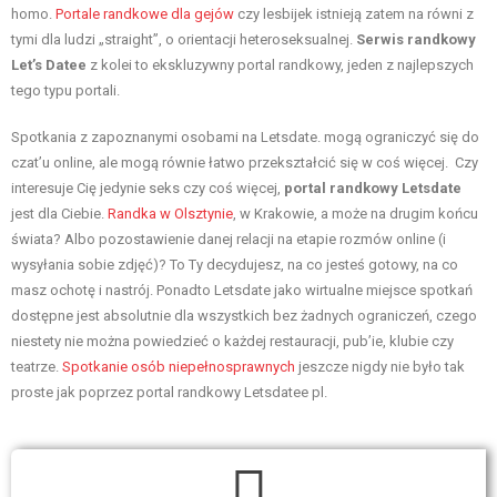
homo.
Portale randkowe dla gejów
czy lesbijek istnieją zatem na równi z
tymi dla ludzi „straight”, o orientacji heteroseksualnej.
Serwis randkowy
Let’s Datee
z kolei to ekskluzywny portal randkowy, jeden z najlepszych
tego typu portali.
Spotkania z zapoznanymi osobami na Letsdate. mogą ograniczyć się do
czat’u online, ale mogą równie łatwo przekształcić się w coś więcej. Czy
interesuje Cię jedynie seks czy coś więcej,
portal randkowy Letsdate
jest dla Ciebie.
Randka w Olsztynie
, w Krakowie, a może na drugim końcu
świata? Albo pozostawienie danej relacji na etapie rozmów online (i
wysyłania sobie zdjęć)? To Ty decydujesz, na co jesteś gotowy, na co
masz ochotę i nastrój. Ponadto Letsdate jako wirtualne miejsce spotkań
dostępne jest absolutnie dla wszystkich bez żadnych ograniczeń, czego
niestety nie można powiedzieć o każdej restauracji, pub’ie, klubie czy
teatrze.
Spotkanie osób niepełnosprawnych
jeszcze nigdy nie było tak
proste jak poprzez portal randkowy Letsdatee pl.