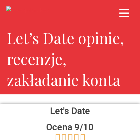
Let’s Date opinie,
recenzje,
zakładanie konta
Let's Date
Ocena 9/10




