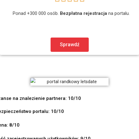
Ponad +300 000 osób.
Bezpłatna rejestracja
na portalu.
Sprawdź
anse na znalezienie partnera: 10/10
ezpieczeństwo portalu: 10/10
ena: 8/10
ość zarejestrowanych użytkowników: 9/10