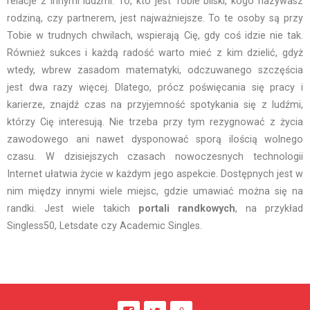
relacje z innymi ludźmi. To, kto jest Tobie bliski, kogo nazywasz
rodziną, czy partnerem, jest najważniejsze. To te osoby są przy
Tobie w trudnych chwilach, wspierają Cię, gdy coś idzie nie tak.
Również sukces i każdą radość warto mieć z kim dzielić, gdyż
wtedy, wbrew zasadom matematyki, odczuwanego szczęścia
jest dwa razy więcej. Dlatego, prócz poświęcania się pracy i
karierze, znajdź czas na przyjemność spotykania się z ludźmi,
którzy Cię interesują. Nie trzeba przy tym rezygnować z życia
zawodowego ani nawet dysponować sporą ilością wolnego
czasu. W dzisiejszych czasach nowoczesnych technologii
Internet ułatwia życie w każdym jego aspekcie. Dostępnych jest w
nim między innymi wiele miejsc, gdzie umawiać można się na
randki. Jest wiele takich
portali randkowych
, na przykład
Singless50, Letsdate czy Academic Singles.